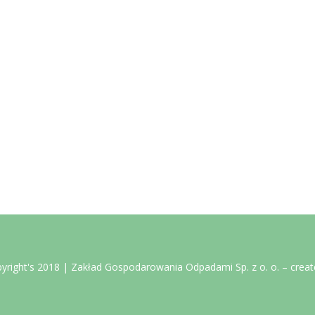
yright's 2018 | Zakład Gospodarowania Odpadami Sp. z o. o. – crea