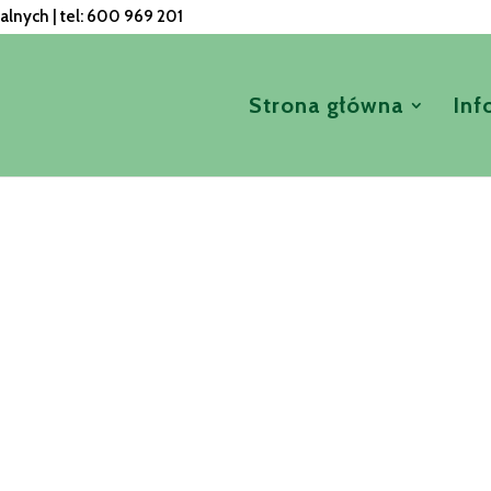
nych | tel: 600 969 201
Strona główna
Inf