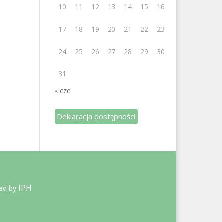
10
11
12
13
14
15
16
17
18
19
20
21
22
23
24
25
26
27
28
29
30
31
« cze
Deklaracja dostępności
IPH
ted by