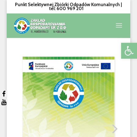
Punkt Selektywnej Zbiórki Odpadów Komunalnych |
tel: 600 969 201
Otwórz 