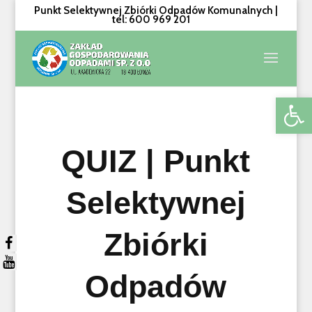
Punkt Selektywnej Zbiórki Odpadów Komunalnych |
tel: 600 969 201
Otwórz 
QUIZ | Punkt
Selektywnej
Zbiórki
Odpadów