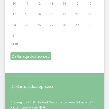
10
11
12
13
14
15
16
17
18
19
20
21
22
23
24
25
26
27
28
29
30
31
« cze
Deklaracja dostępności
Deklaracja dostępności
Copyright's 2018 | Zakład Gospodarowania Odpadami Sp.
IPH
z o. o. – created by