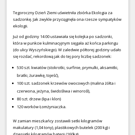
Tegoroczny Dzień Ziemi uświetniła zbiórka Ekologia za
sadzonkę. Jak zwykle przyciągnęła ona rzesze sympatyków
ekologii.
Już od godziny 14:00 ustawiała się kolejka po sadzonki,
która w punkcie kulminacyjnym sięgała aż końca parkingu
(do ulicy Wyszyńskiego). W zaledwie półtorej godziny udało
się rozdać, rekordową jak do tej pory liczbę sadzonek:
530 szt. kwiatów (stokrotki, surfinie, prymulki, aksamitki,
bratki, żurawkę, tojeść),
100 szt. sadzonek krzewów owocowych (malina żółta i
czerwona, jeżyna, świdośliwa i winorośl),
80 szt. drzew (lipa i klon)
120 worków Łomżyniaczka.
W zamian mieszkańcy zostawili setki kilogramów
makulatury (1,04 tony), plastikowych butelek (200 kg) i
dziesiątki kilogramów baterii (160kg).