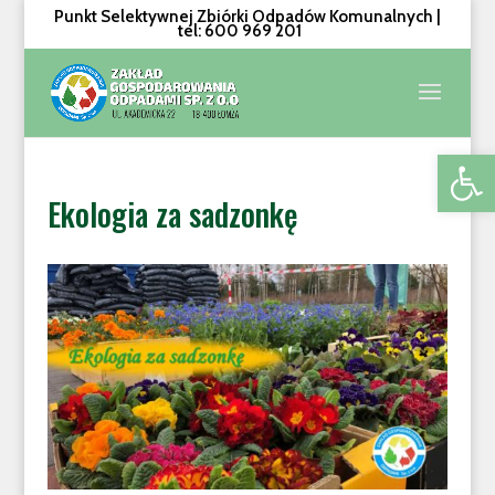
Punkt Selektywnej Zbiórki Odpadów Komunalnych |
tel: 600 969 201
Otwórz 
Ekologia za sadzonkę