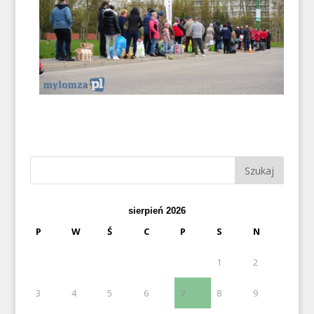
sierpień 2026
P
W
Ś
C
P
S
N
1
2
3
4
5
6
7
8
9