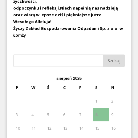
życzliwości,
odpoczynku i refleksji.
Niech napełnią nas nadzieją
oraz wiarą w lepsze dziś i piękniejsze jutro.
Wesołego Alleluja!
Życzy Zakład Gospodarowania Odpadami Sp. z o.o. w
Łomży
sierpień 2026
P
W
Ś
C
P
S
N
1
2
3
4
5
6
7
8
9
10
11
12
13
14
15
16