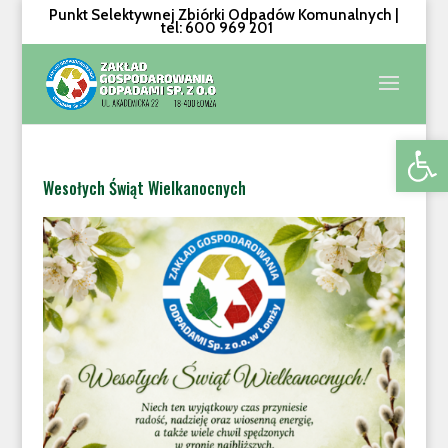
Punkt Selektywnej Zbiórki Odpadów Komunalnych |
tel: 600 969 201
Otwórz 
Wesołych Świąt Wielkanocnych