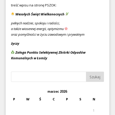
treść wpisu na stronę PSZOK:
Wesołych Świąt Wielkanocnych
pełnych nadziei, spokoju i radości,
a także wiosennej energii, optymizmu
oraz pomyślności w życiu zawodowym i prywatnym
życzy
Załoga Punktu Selektywnej Zbiórki Odpadów
Komunalnych w Łomży
marzec 2026
P
W
Ś
C
P
S
N
1